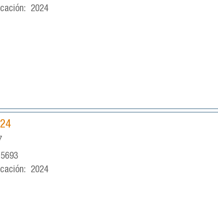
icación:
2024
024
7
-5693
icación:
2024