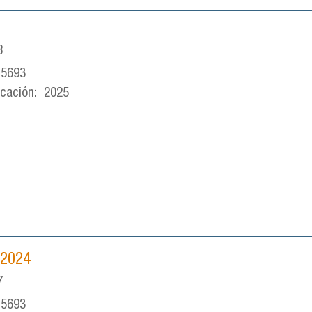
8
-5693
icación:
2025
 2024
7
-5693