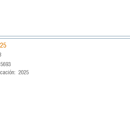
025
8
-5693
icación:
2025