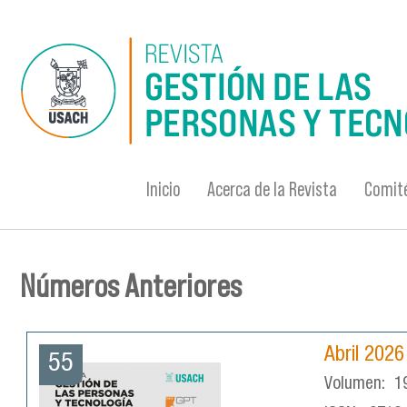
Pasar al contenido principal
Inicio
Acerca de la Revista
Comité
Números Anteriores
Se encuentra usted aquí
Abril 2026
55
Volumen:
1