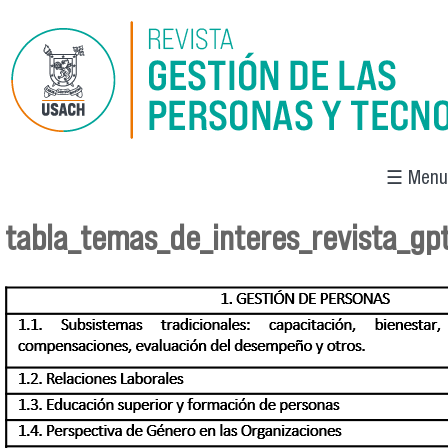
Pasar al contenido principal
☰ Menu
tabla_temas_de_interes_revista_gp
Se encuentra usted aquí